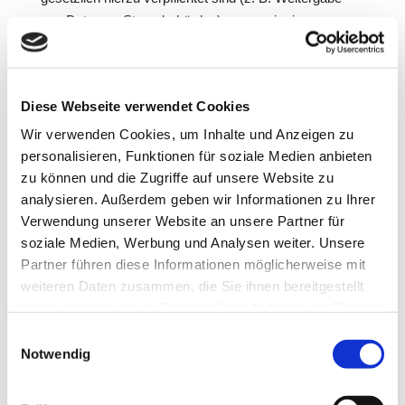
von Daten an Steuerbehörden), wenn wir ein
berechtigtes Interesse nach Art. 6 Abs. 1 lit. f DSGVO
an der Weitergabe haben oder wenn eine sonstige
Rechtsgrundlage die Datenweitergabe erlaubt. Beim
Diese Webseite verwendet Cookies
Einsatz von Auftragsverarbeitern geben wir
personenbezogene Daten unserer Kunden nur auf
Wir verwenden Cookies, um Inhalte und Anzeigen zu
personalisieren, Funktionen für soziale Medien anbieten
Grundlage eines gültigen Vertrags über
zu können und die Zugriffe auf unsere Website zu
Auftragsverarbeitung weiter. Im Falle einer
analysieren. Außerdem geben wir Informationen zu Ihrer
gemeinsamen Verarbeitung wird ein Vertrag über
Verwendung unserer Website an unsere Partner für
gemeinsame Verarbeitung geschlossen.
soziale Medien, Werbung und Analysen weiter. Unsere
Widerruf Ihrer Einwilligung
Partner führen diese Informationen möglicherweise mit
weiteren Daten zusammen, die Sie ihnen bereitgestellt
zur Datenverarbeitung
haben oder die sie im Rahmen Ihrer Nutzung der Dienste
gesammelt haben.
Einwilligungsauswahl
Viele Datenverarbeitungsvorgänge sind nur mit Ihrer
Notwendig
ausdrücklichen Einwilligung möglich. Sie können eine
bereits erteilte Einwilligung jederzeit widerrufen. Die