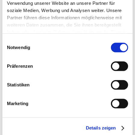
Verwendung unserer Website an unsere Partner für
E-Mail: info@sehenlandschaft.de
soziale Medien, Werbung und Analysen weiter. Unsere
Internet:
www.sehenlandschaft.de
Partner führen diese Informationen möglicherweise mit
weiteren Daten zusammen, die Sie ihnen bereitgestellt
haben oder die sie im Rahmen Ihrer Nutzung der Dienste
Verbraucherstreitbeileg
gesammelt haben.
Einwilligungsauswahl
Notwendig
ung/Universalschlichtu
Präferenzen
ngsstelle
Wir sind nicht bereit oder verpflichtet, an
Statistiken
Streitbeilegungsverfahren vor einer
Verbraucherschlichtungsstelle teilzunehmen.
Marketing
Details zeigen