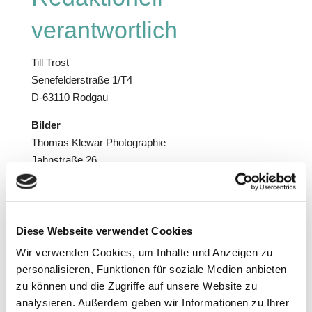
verantwortlich
Till Trost
Senefelderstraße 1/T4
D-63110 Rodgau
Bilder
Thomas Klewar Photographie
Jahnstraße 26
63911 Klingenberg am Main
tel: 0170 490 54 37
E-Mail: t@klewar-photographie.de
Internet:
www.klewar-photographie.de
Diese Webseite verwendet Cookies
Wir verwenden Cookies, um Inhalte und Anzeigen zu
Webdesign & Realisierung
personalisieren, Funktionen für soziale Medien anbieten
Agentur sehenLandschaft
zu können und die Zugriffe auf unsere Website zu
Leipziger-Ring 94
analysieren. Außerdem geben wir Informationen zu Ihrer
63110 Rodgau