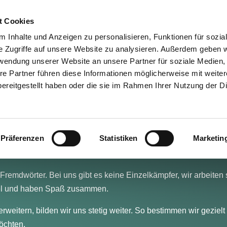
TOP-REP
LEISTUNGE
t Cookies
 Inhalte und Anzeigen zu personalisieren, Funktionen für sozia
e Zugriffe auf unsere Website zu analysieren. Außerdem geben w
rwendung unserer Website an unsere Partner für soziale Medien
n (m/w/d)
re Partner führen diese Informationen möglicherweise mit weite
ereitgestellt haben oder die sie im Rahmen Ihrer Nutzung der D
dynamisches Dentallabor? – Dann bewirb Dich unbedingt bei
Wir sind immer füreinander da. Auch in herausfordernden Si
Präferenzen
Statistiken
Marketin
rken. Wertschätzender Umgang miteinander ist für uns selbstver
und kleine Gesten.
Fremdwörter. Bei uns gibt es keine Einzelkämpfer, wir arbeiten 
viel und haben Spaß zusammen.
eitern, bilden wir uns stetig weiter. So bestimmen wir gezielt 
öchten.