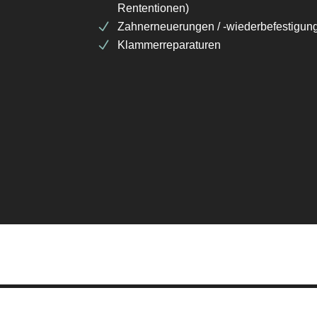
Rententionen)
Zahnerneuerungen / -wiederbefestigun
Klammerreparaturen
© 2026
Top-Rep Dentaltechnik - Reparaturlab