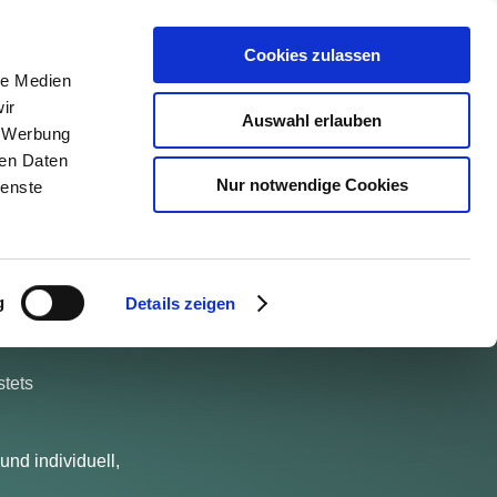
N
ÜBERREGIONAL
ÜBER UNS
KONTAKT
Cookies zulassen
le Medien
ir
Auswahl erlauben
, Werbung
ren Daten
Nur notwendige Cookies
ienste
 uns!
tuationen können
g
Details zeigen
ständlich. Das
stets
und individuell,