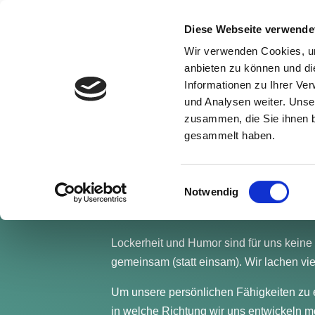
Diese Webseite verwende
Wir verwenden Cookies, um
anbieten zu können und di
Informationen zu Ihrer Ve
Zahntechniker:i
und Analysen weiter. Unse
zusammen, die Sie ihnen b
gesammelt haben.
Du hast richtig Lust auf ein junges, 
Was macht unsere TOP-REP-Familie aus? 
Einwilligungsauswahl
Notwendig
wir uns aufeinander verlassen und bestä
zeigen wir uns gegenseitig durch große 
Lockerheit und Humor sind für uns keine 
gemeinsam (statt einsam). Wir lachen 
Um unsere persönlichen Fähigkeiten zu erw
in welche Richtung wir uns entwickeln m