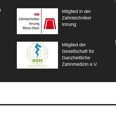
g
Mitglied in der
Zahntechniker
Innung
Mitglied der
Gesellschaft für
Ganzheitliche
Zahnmedizin e.V.
or - Kunststofflabor -
| Webdesign by
sehenLandschaft